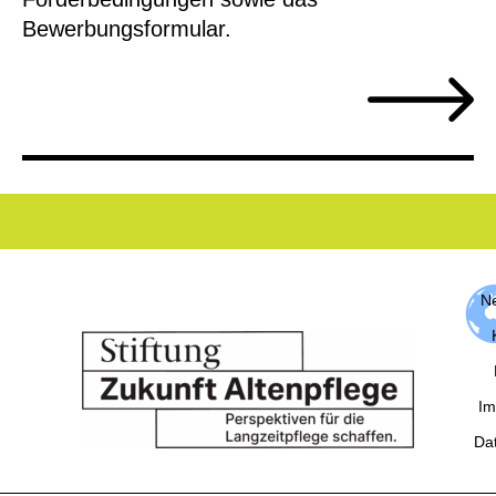
Bewerbungsformular.
Ne
Im
Da