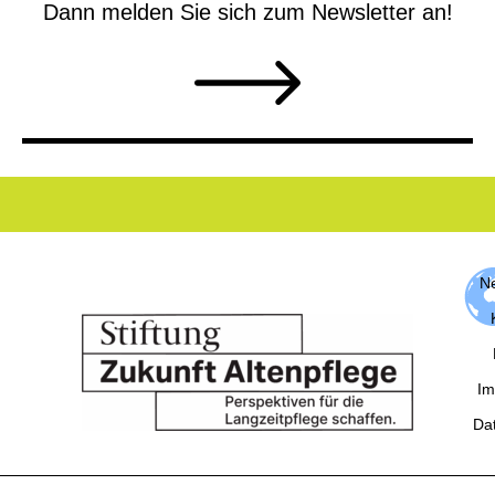
Dann melden Sie sich zum Newsletter an!
Ne
Im
Da