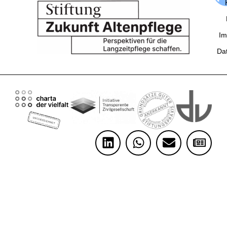
Im
Da