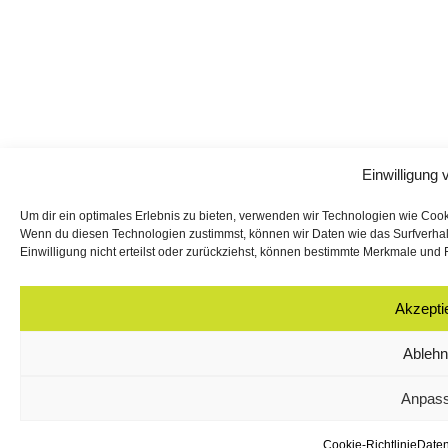
Einwilligung 
Um dir ein optimales Erlebnis zu bieten, verwenden wir Technologien wie Coo
Wenn du diesen Technologien zustimmst, können wir Daten wie das Surfverhalt
Einwilligung nicht erteilst oder zurückziehst, können bestimmte Merkmale und 
Akzepti
Ableh
Anpas
Cookie-Richtlinie
Daten