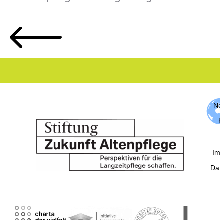
Ne
Im
Da