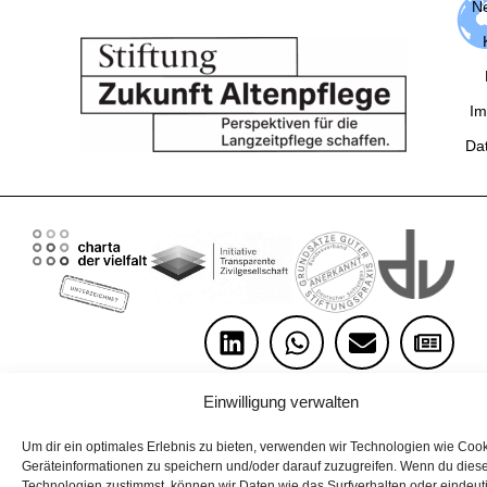
Ne
Im
Da
Einwilligung verwalten
Um dir ein optimales Erlebnis zu bieten, verwenden wir Technologien wie Coo
Geräteinformationen zu speichern und/oder darauf zuzugreifen. Wenn du dies
Technologien zustimmst, können wir Daten wie das Surfverhalten oder eindeut