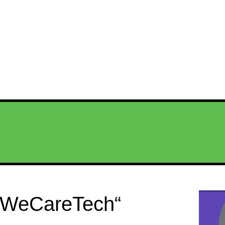
„#WeCareTech“